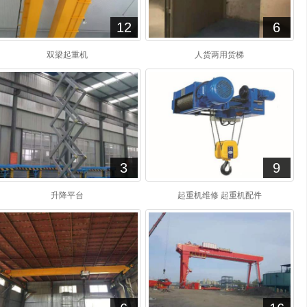
12
6
双梁起重机
人货两用货梯
3
9
升降平台
起重机维修 起重机配件