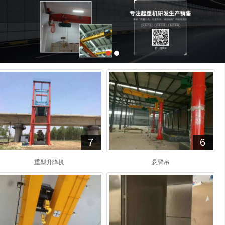
7
6
重型升降机
悬臂吊