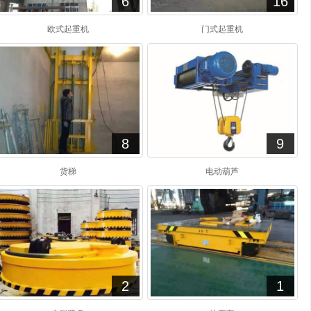
6
16
欧式起重机
门式起重机
8
9
货梯
电动葫芦
2
1